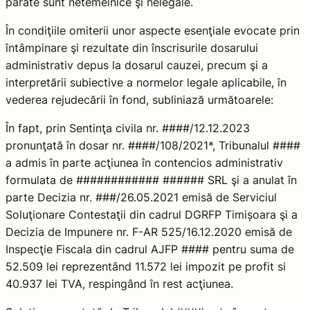
pârâte sunt netemeinice şi nelegale.
În condiţiile omiterii unor aspecte esenţiale evocate prin
întâmpinare şi rezultate din înscrisurile dosarului
administrativ depus la dosarul cauzei, precum şi a
interpretării subiective a normelor legale aplicabile, în
vederea rejudecării în fond, subliniază următoarele:
În fapt, prin Sentinţa civila nr. ####/12.12.2023
pronunţată în dosar nr. ####/108/2021*, Tribunalul ####
a admis în parte acţiunea în contencios administrativ
formulata de ############ ###### SRL şi a anulat în
parte Decizia nr. ###/26.05.2021 emisă de Serviciul
Soluţionare Contestaţii din cadrul DGRFP Timișoara şi a
Decizia de Impunere nr. F-AR 525/16.12.2020 emisă de
Inspecţie Fiscala din cadrul AJFP #### pentru suma de
52.509 lei reprezentând 11.572 lei impozit pe profit si
40.937 lei TVA, respingând în rest acţiunea.