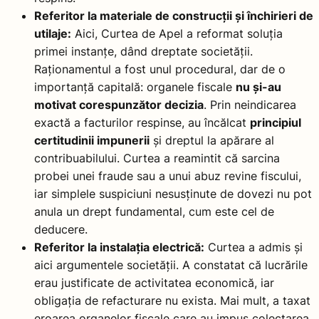
Referitor la materiale de construcții și închirieri de
utilaje:
Aici, Curtea de Apel a reformat soluția
primei instanțe, dând dreptate societății.
Raționamentul a fost unul procedural, dar de o
importanță capitală: organele fiscale
nu și-au
motivat corespunzător decizia
. Prin neindicarea
exactă a facturilor respinse, au încălcat
principiul
certitudinii impunerii
și dreptul la apărare al
contribuabilului. Curtea a reamintit că sarcina
probei unei fraude sau a unui abuz revine fiscului,
iar simplele suspiciuni nesusținute de dovezi nu pot
anula un drept fundamental, cum este cel de
deducere.
Referitor la instalația electrică:
Curtea a admis și
aici argumentele societății. A constatat că lucrările
erau justificate de activitatea economică, iar
obligația de refacturare nu exista. Mai mult, a taxat
eroarea organelor fiscale care au impus colectarea