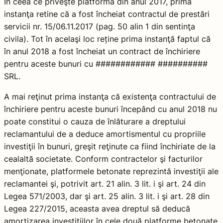
În ceea ce priveşte platforma din anul 2017, prima
instanţa retine că a fost încheiat contractul de prestări
servicii nr. 15/06.11.2017 (pag. 50 alin 1 din sentinţa
civila). Tot în acelaşi loc reține prima instanţă faptul că
în anul 2018 a fost încheiat un contract de închiriere
pentru aceste bunuri cu ############ ##########
SRL.
A mai reţinut prima instanţa că existenţa contractului de
închiriere pentru aceste bunuri începând cu anul 2018 nu
poate constitui o cauza de înlăturare a dreptului
reclamantului de a deduce amortismentul cu propriile
investiţii în bunuri, greşit reţinute ca fiind închiriate de la
cealaltă societate. Conform contractelor şi facturilor
menţionate, platformele betonate reprezintă investiţii ale
reclamantei şi, potrivit art. 21 alin. 3 lit. i şi art. 24 din
Legea 571/2003, dar şi art. 25 alin. 3 lit. i şi art. 28 din
Legea 227/2015, aceasta avea dreptul să deducă
amortizarea investiţiilor în cele două platforme betonate