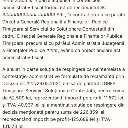
#### a admis în parte acţiunea în contencios
administrativ fiscal formulată de reclamantul SC
############ ###### SRL, în contradictoriu cu pârâţii
Direcţia Generală Regională a Finanţelor Publice
Timișoara şi Serviciul de Soluţionare Contestaţii din
cadrul Direcţiei Generale Regionale a Finanțelor Publice
Timișoara, precum şi cu pârâtul Administraţia Judeţeană
a Finanțelor Publice ####, având ca obiect anulare act
administrativ fiscal.
A anulat în parte soluţia de respingere ca neîntemeiată a
contestaţiei administrative formulate de reclamantă prin
Decizia nr. ###/26.05.2021, emisă de pârâtul DGRFP
Timișoara-Serviciul Soluţionare Contestaţii, pentru suma
de 52.509 lei, reprezentând impozit pe profit-11.572 lei
şi TVA-40.937 lei, şi a menţinut soluţia de respingere din
decizia menţionată pentru suma de 226.859 lei,
reprezentând impozit pe profit-125.689 lei şi TVA-
101.170 lei.