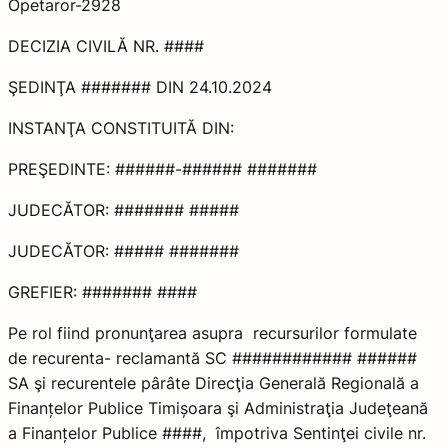
Opetaror-2928
DECIZIA CIVILĂ NR. ####
ŞEDINŢA ####### DIN 24.10.2024
INSTANŢA CONSTITUITĂ DIN:
PREŞEDINTE: ######-###### #######
JUDECĂTOR: ####### #####
JUDECĂTOR: ##### #######
GREFIER: ####### ####
Pe rol fiind pronunţarea asupra recursurilor formulate
de recurenta- reclamantă SC ############ ######
SA şi recurentele pârâte Direcţia Generală Regională a
Finanțelor Publice Timișoara şi Administraţia Judeţeană
a Finanțelor Publice ####, împotriva Sentinţei civile nr.