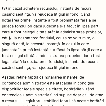
(3) în cazul admiterii recursului, instanţa de recurs,
casând sentinţa, va rejudeca litigiul în fond. Când
hotărârea primei instanţe a fost pronunţată fără a se
judeca fondul ori dacă judecata s-a făcut în lipsa părţii
care a fost nelegal citată atât la administrarea probelor,
cât §1 la dezbaterea fondului, cauza se va trimite, o
singură dată, la această instanţă. în cazul in care
judecata în primă instanţă s-a făcut în lipsa părţii care a
fost nelegal citată la administrarea probelor, dar a fost
legal citată la dezbaterea fondului, instanţa de recurs,
casând sentinţa, va rejudeca litigiul în fond.
Aşadar, reţine faptul că hotărârea instanţei de
contencios administrativ este atacabilă în condiţiile
dispoziţiilor legale speciale citate, hotărârile vizând
contenciosul administrativ fiind supuse doar căii de atac
a recursului, legiuitorul stabilind faptul că aceste hotărâri