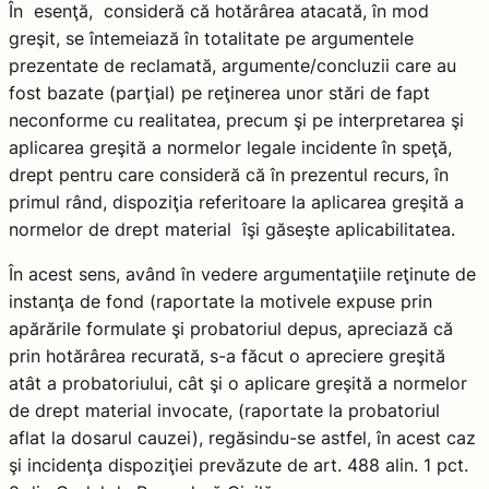
În esenţă, consideră că hotărârea atacată, în mod
greşit, se întemeiază în totalitate pe argumentele
prezentate de reclamată, argumente/concluzii care au
fost bazate (parţial) pe reţinerea unor stări de fapt
neconforme cu realitatea, precum şi pe interpretarea şi
aplicarea greşită a normelor legale incidente în speţă,
drept pentru care consideră că în prezentul recurs, în
primul rând, dispoziţia referitoare la aplicarea greşită a
normelor de drept material îşi găseşte aplicabilitatea.
În acest sens, având în vedere argumentaţiile reţinute de
instanţa de fond (raportate la motivele expuse prin
apărările formulate şi probatoriul depus, apreciază că
prin hotărârea recurată, s-a făcut o apreciere greşită
atât a probatoriului, cât şi o aplicare greşită a normelor
de drept material invocate, (raportate la probatoriul
aflat la dosarul cauzei), regăsindu-se astfel, în acest caz
şi incidenţa dispoziţiei prevăzute de art. 488 alin. 1 pct.