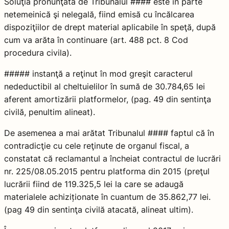
Soluţia pronunţată de Tribunalul #### este în parte
netemeinică şi nelegală, fiind emisă cu încălcarea
dispoziţiilor de drept material aplicabile în speţă, după
cum va arăta în continuare (art. 488 pct. 8 Cod
procedura civila).
##### instanţă a reţinut în mod greşit caracterul
nedeductibil al cheltuielilor în sumă de 30.784,65 lei
aferent amortizării platformelor, (pag. 49 din sentinţa
civilă, penultim alineat).
De asemenea a mai arătat Tribunalul #### faptul că în
contradicţie cu cele reţinute de organul fiscal, a
constatat că reclamantul a încheiat contractul de lucrări
nr. 225/08.05.2015 pentru platforma din 2015 (preţul
lucrării fiind de 119.325,5 lei la care se adaugă
materialele achiziționate în cuantum de 35.862,77 lei.
(pag 49 din sentinţa civilă atacată, alineat ultim).