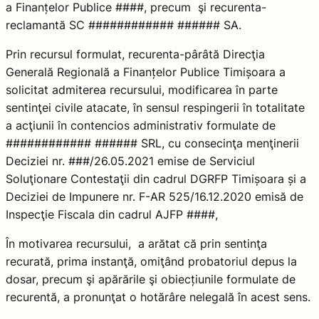
a Finanțelor Publice ####, precum şi recurenta-
reclamantă SC ############ ###### SA.
Prin recursul formulat, recurenta-pârâtă Direcţia
Generală Regională a Finanțelor Publice Timișoara a
solicitat admiterea recursului, modificarea în parte
sentinţei civile atacate, în sensul respingerii în totalitate
a acţiunii în contencios administrativ formulate de
############ ###### SRL, cu consecinţa menţinerii
Deciziei nr. ###/26.05.2021 emise de Serviciul
Soluţionare Contestaţii din cadrul DGRFP Timișoara și a
Deciziei de Impunere nr. F-AR 525/16.12.2020 emisă de
Inspecţie Fiscala din cadrul AJFP ####,
În motivarea recursului, a arătat că prin sentinţa
recurată, prima instanţă, omiţând probatoriul depus la
dosar, precum şi apărările şi obiecțiunile formulate de
recurentă, a pronunţat o hotărâre nelegală în acest sens.