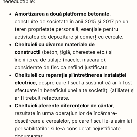
nedeductibile:
Amortizarea a două platforme betonate
,
construite de societate în anii 2015 și 2017 pe un
teren proprietate personală, esențiale pentru
activitatea de depozitare și comerț cu cereale.
Cheltuieli cu diverse materiale de
construcții
(beton, țiglă, cherestea etc.) și
închirierea de utilaje (nacele, macarale),
considerate de fisc ca nefiind justificate.
Cheltuieli cu reparația și întreținerea instalației
electrice
, despre care fiscul a susținut că ar fi fost
efectuate în beneficiul unei alte societăți (afiliate) și
ar fi trebuit refacturate.
Cheltuieli aferente diferențelor de cântar
,
rezultate în urma operațiunilor de încărcare-
descărcare a cerealelor, pe care fiscul le-a asimilat
perisabilităților și le-a considerat nejustificate
documentar.