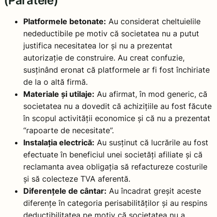
(Pârâtele)
Platformele betonate:
Au considerat cheltuielile
nedeductibile pe motiv că societatea nu a putut
justifica necesitatea lor și nu a prezentat
autorizație de construire. Au creat confuzie,
susținând eronat că platformele ar fi fost închiriate
de la o altă firmă.
Materiale și utilaje:
Au afirmat, în mod generic, că
societatea nu a dovedit că achizițiile au fost făcute
în scopul activității economice și că nu a prezentat
“rapoarte de necesitate”.
Instalația electrică:
Au susținut că lucrările au fost
efectuate în beneficiul unei societăți afiliate și că
reclamanta avea obligația să refactureze costurile
și să colecteze TVA aferentă.
Diferențele de cântar:
Au încadrat greșit aceste
diferențe în categoria perisabilităților și au respins
deductibilitatea pe motiv că societatea nu a