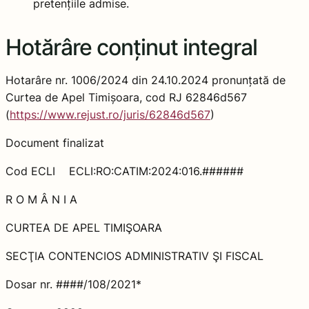
pretențiile admise.
Hotărâre conținut integral
Hotarâre nr. 1006/2024 din 24.10.2024 pronunțată de
Curtea de Apel Timișoara, cod RJ 62846d567
(
https://www.rejust.ro/juris/62846d567
)
Document finalizat
Cod ECLI ECLI:RO:CATIM:2024:016.######
R O M Â N I A
CURTEA DE APEL TIMIŞOARA
SECŢIA CONTENCIOS ADMINISTRATIV ŞI FISCAL
Dosar nr. ####/108/2021*