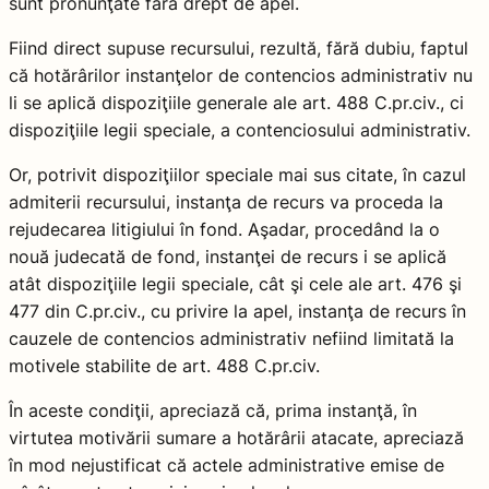
sunt pronunţate fără drept de apel.
Fiind direct supuse recursului, rezultă, fără dubiu, faptul
că hotărârilor instanţelor de contencios administrativ nu
li se aplică dispoziţiile generale ale art. 488 C.pr.civ., ci
dispoziţiile legii speciale, a contenciosului administrativ.
Or, potrivit dispoziţiilor speciale mai sus citate, în cazul
admiterii recursului, instanţa de recurs va proceda la
rejudecarea litigiului în fond. Aşadar, procedând la o
nouă judecată de fond, instanţei de recurs i se aplică
atât dispoziţiile legii speciale, cât şi cele ale art. 476 şi
477 din C.pr.civ., cu privire la apel, instanţa de recurs în
cauzele de contencios administrativ nefiind limitată la
motivele stabilite de art. 488 C.pr.civ.
În aceste condiţii, apreciază că, prima instanţă, în
virtutea motivării sumare a hotărârii atacate, apreciază
în mod nejustificat că actele administrative emise de