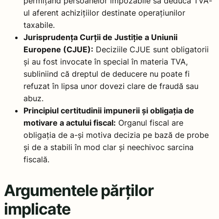
permițând persoanelor impozabile să deducă TVA-
ul aferent achizițiilor destinate operațiunilor
taxabile.
Jurisprudența Curții de Justiție a Uniunii
Europene (CJUE):
Deciziile CJUE sunt obligatorii
și au fost invocate în special în materia TVA,
subliniind că dreptul de deducere nu poate fi
refuzat în lipsa unor dovezi clare de fraudă sau
abuz.
Principiul certitudinii impunerii și obligația de
motivare a actului fiscal:
Organul fiscal are
obligația de a-și motiva decizia pe bază de probe
și de a stabili în mod clar și neechivoc sarcina
fiscală.
Argumentele părților
implicate