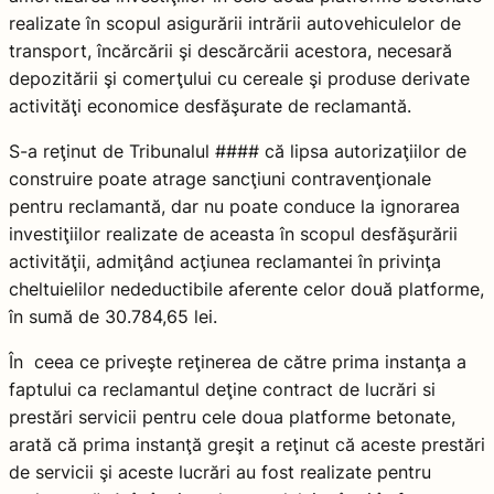
realizate în scopul asigurării intrării autovehiculelor de
transport, încărcării şi descărcării acestora, necesară
depozitării şi comerţului cu cereale şi produse derivate
activităţi economice desfăşurate de reclamantă.
S-a reţinut de Tribunalul #### că lipsa autorizaţiilor de
construire poate atrage sancţiuni contravenţionale
pentru reclamantă, dar nu poate conduce la ignorarea
investiţiilor realizate de aceasta în scopul desfăşurării
activităţii, admiţând acţiunea reclamantei în privinţa
cheltuielilor nedeductibile aferente celor două platforme,
în sumă de 30.784,65 lei.
În ceea ce priveşte reţinerea de către prima instanţa a
faptului ca reclamantul deţine contract de lucrări si
prestări servicii pentru cele doua platforme betonate,
arată că prima instanţă greşit a reţinut că aceste prestări
de servicii şi aceste lucrări au fost realizate pentru