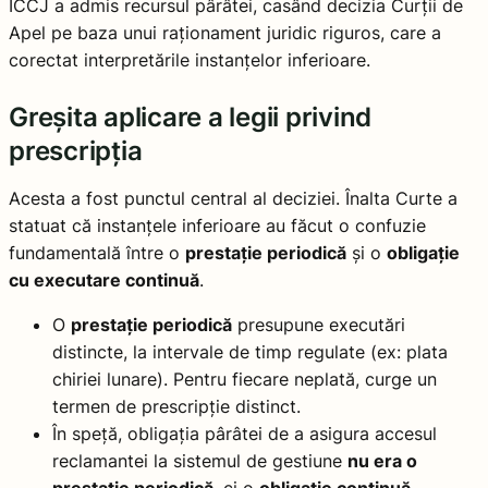
ÎCCJ a admis recursul pârâtei, casând decizia Curții de
Apel pe baza unui raționament juridic riguros, care a
corectat interpretările instanțelor inferioare.
Greșita aplicare a legii privind
prescripția
Acesta a fost punctul central al deciziei. Înalta Curte a
statuat că instanțele inferioare au făcut o confuzie
fundamentală între o
prestație periodică
și o
obligație
cu executare continuă
.
O
prestație periodică
presupune executări
distincte, la intervale de timp regulate (ex: plata
chiriei lunare). Pentru fiecare neplată, curge un
termen de prescripție distinct.
În speță, obligația pârâtei de a asigura accesul
reclamantei la sistemul de gestiune
nu era o
prestație periodică
, ci o
obligație continuă
.