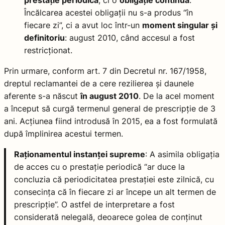
Încălcarea acestei obligații nu s-a produs “în
fiecare zi”, ci a avut loc într-un
moment singular și
definitoriu
: august 2010, când accesul a fost
restricționat.
Prin urmare, conform art. 7 din Decretul nr. 167/1958,
dreptul reclamantei de a cere rezilierea și daunele
aferente s-a născut
în august 2010
. De la acel moment
a început să curgă termenul general de prescripție de 3
ani. Acțiunea fiind introdusă în 2015, ea a fost formulată
după împlinirea acestui termen.
Raționamentul instanței supreme
: A asimila obligația
de acces cu o prestație periodică “ar duce la
concluzia că periodicitatea prestației este zilnică, cu
consecința că în fiecare zi ar începe un alt termen de
prescripție”. O astfel de interpretare a fost
considerată nelegală, deoarece golea de conținut