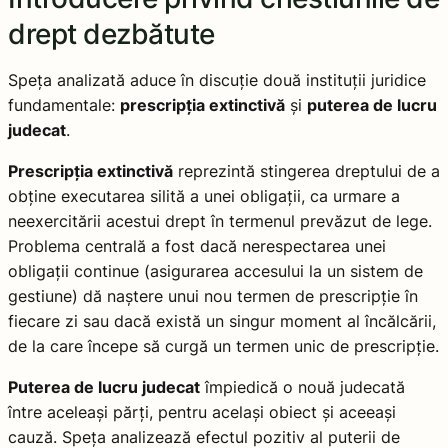
drept dezbătute
Speța analizată aduce în discuție două instituții juridice
fundamentale:
prescripția extinctivă
și
puterea de lucru
judecat
.
Prescripția extinctivă
reprezintă stingerea dreptului de a
obține executarea silită a unei obligații, ca urmare a
neexercitării acestui drept în termenul prevăzut de lege.
Problema centrală a fost dacă nerespectarea unei
obligații continue (asigurarea accesului la un sistem de
gestiune) dă naștere unui nou termen de prescripție în
fiecare zi sau dacă există un singur moment al încălcării,
de la care începe să curgă un termen unic de prescripție.
Puterea de lucru judecat
împiedică o nouă judecată
între aceleași părți, pentru același obiect și aceeași
cauză. Speța analizează efectul pozitiv al puterii de