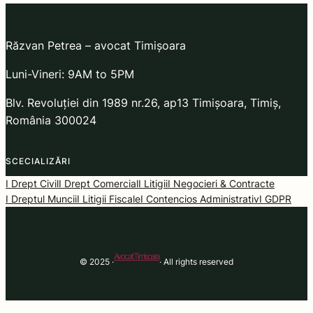
Răzvan Petrea – avocat Timișoara
Luni-Vineri: 9AM to 5PM
Blv. Revoluției din 1989 nr.26, ap13 Timișoara, Timiș,
România 300024
SCECIALIZĂRI
I Drept Civil
I Drept Comercial
I Litigii
I Negocieri & Contracte
I Dreptul Muncii
I Litigii Fiscale
I Contencios Administrativ
I GDPR
Avocat Timisoara
© 2025 ·
· All rights reserved