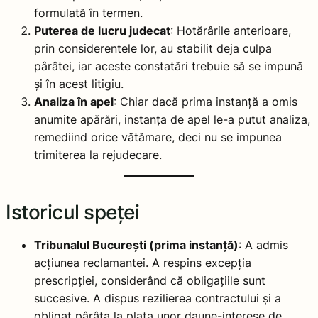
formulată în termen.
Puterea de lucru judecat
: Hotărârile anterioare,
prin considerentele lor, au stabilit deja culpa
pârâtei, iar aceste constatări trebuie să se impună
și în acest litigiu.
Analiza în apel
: Chiar dacă prima instanță a omis
anumite apărări, instanța de apel le-a putut analiza,
remediind orice vătămare, deci nu se impunea
trimiterea la rejudecare.
Istoricul speței
Tribunalul București (prima instanță)
: A admis
acțiunea reclamantei. A respins excepția
prescripției, considerând că obligațiile sunt
succesive. A dispus rezilierea contractului și a
obligat pârâta la plata unor daune-interese de