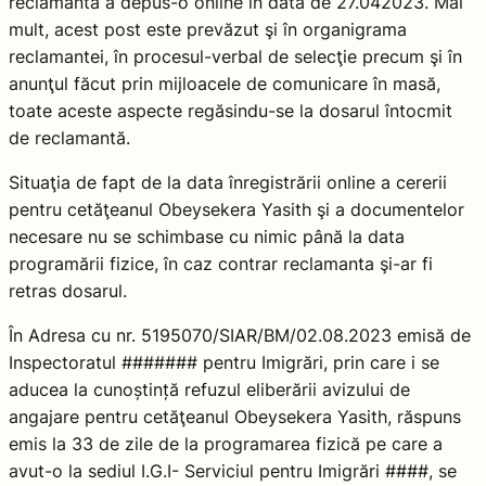
reclamanta a depus-o online în data de 27.042023. Mai
mult, acest post este prevăzut şi în organigrama
reclamantei, în procesul-verbal de selecţie precum şi în
anunţul făcut prin mijloacele de comunicare în masă,
toate aceste aspecte regăsindu-se la dosarul întocmit
de reclamantă.
Situaţia de fapt de la data înregistrării online a cererii
pentru cetăţeanul Obeysekera Yasith şi a documentelor
necesare nu se schimbase cu nimic până la data
programării fizice, în caz contrar reclamanta şi-ar fi
retras dosarul.
În Adresa cu nr. 5195070/SIAR/BM/02.08.2023 emisă de
Inspectoratul ####### pentru Imigrări, prin care i se
aducea la cunoștință refuzul eliberării avizului de
angajare pentru cetăţeanul Obeysekera Yasith, răspuns
emis la 33 de zile de la programarea fizică pe care a
avut-o la sediul I.G.I- Serviciul pentru Imigrări ####, se