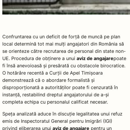
Confruntarea cu un deficit de forță de muncă pe plan
local determină tot mai mulți angajatori din România să
se orienteze către recrutarea de personal din state non-
UE. Procedura de obținere a unui
aviz de angajare
poate
fi însă anevoioasă și presărată cu obstacole birocratice.
O hotărâre recentă a Curții de Apel Timișoara
demonstrează că o abordare formalistă și
disproporționată a autorităților poate fi cenzurată în
instanță, restabilind dreptul angajatorului de a-și
completa echipa cu personalul calificat necesar.
Speța analizată aduce în discuție legalitatea unui refuz
emis de Inspectoratul General pentru Imigrări (IGI)
privind eliberarea unui
aviz de angajare
pentru un