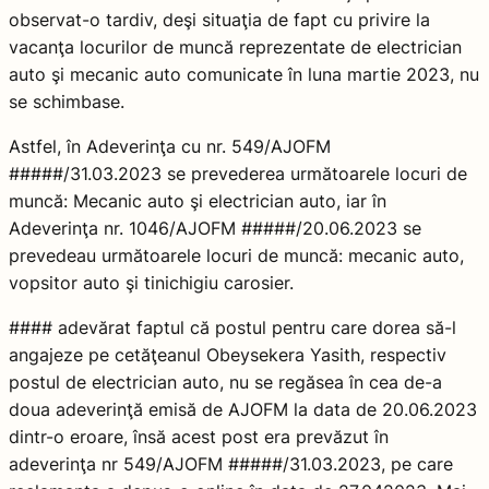
observat-o tardiv, deşi situaţia de fapt cu privire la
vacanţa locurilor de muncă reprezentate de electrician
auto şi mecanic auto comunicate în luna martie 2023, nu
se schimbase.
Astfel, în Adeverinţa cu nr. 549/AJOFM
#####/31.03.2023 se prevederea următoarele locuri de
muncă: Mecanic auto şi electrician auto, iar în
Adeverinţa nr. 1046/AJOFM #####/20.06.2023 se
prevedeau următoarele locuri de muncă: mecanic auto,
vopsitor auto şi tinichigiu carosier.
#### adevărat faptul că postul pentru care dorea să-l
angajeze pe cetăţeanul Obeysekera Yasith, respectiv
postul de electrician auto, nu se regăsea în cea de-a
doua adeverinţă emisă de AJOFM la data de 20.06.2023
dintr-o eroare, însă acest post era prevăzut în
adeverinţa nr 549/AJOFM #####/31.03.2023, pe care