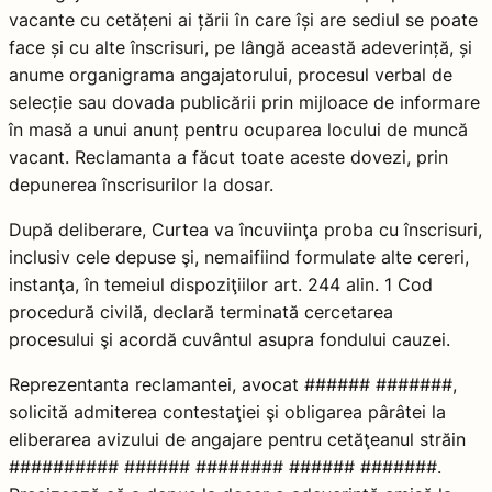
vacante cu cetățeni ai țării în care își are sediul se poate
face și cu alte înscrisuri, pe lângă această adeverință, și
anume organigrama angajatorului, procesul verbal de
selecție sau dovada publicării prin mijloace de informare
în masă a unui anunț pentru ocuparea locului de muncă
vacant. Reclamanta a făcut toate aceste dovezi, prin
depunerea înscrisurilor la dosar.
După deliberare, Curtea va încuviinţa proba cu înscrisuri,
inclusiv cele depuse şi, nemaifiind formulate alte cereri,
instanţa, în temeiul dispoziţiilor art. 244 alin. 1 Cod
procedură civilă, declară terminată cercetarea
procesului şi acordă cuvântul asupra fondului cauzei.
Reprezentanta reclamantei, avocat ###### #######,
solicită admiterea contestaţiei şi obligarea pârâtei la
eliberarea avizului de angajare pentru cetăţeanul străin
########## ###### ######## ###### #######.