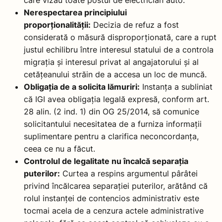
Nerespectarea principiului
proporționalității:
Decizia de refuz a fost
considerată o măsură disproporționată, care a rupt
justul echilibru între interesul statului de a controla
migrația și interesul privat al angajatorului și al
cetățeanului străin de a accesa un loc de muncă.
Obligația de a solicita lămuriri:
Instanța a subliniat
că IGI avea obligația legală expresă, conform art.
28 alin. (2 ind. 1) din OG 25/2014, să comunice
solicitantului necesitatea de a furniza informații
suplimentare pentru a clarifica neconcordanța,
ceea ce nu a făcut.
Controlul de legalitate nu încalcă separația
puterilor:
Curtea a respins argumentul pârâtei
privind încălcarea separației puterilor, arătând că
rolul instanței de contencios administrativ este
tocmai acela de a cenzura actele administrative