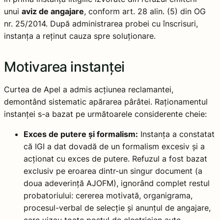
unui
aviz de angajare
, conform art. 28 alin. (5) din OG
nr. 25/2014. După administrarea probei cu înscrisuri,
instanța a reținut cauza spre soluționare.
Motivarea instanței
Curtea de Apel a admis acțiunea reclamantei,
demontând sistematic apărarea pârâtei. Raționamentul
instanței s-a bazat pe următoarele considerente cheie:
Exces de putere și formalism:
Instanța a constatat
că IGI a dat dovadă de un formalism excesiv și a
acționat cu exces de putere. Refuzul a fost bazat
exclusiv pe eroarea dintr-un singur document (a
doua adeverință AJOFM), ignorând complet restul
probatoriului: cererea motivată, organigrama,
procesul-verbal de selecție și anunțul de angajare,
care vizau toate postul de electrician auto.