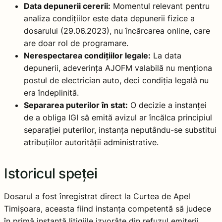
Data depunerii cererii:
Momentul relevant pentru
analiza condițiilor este data depunerii fizice a
dosarului (29.06.2023), nu încărcarea online, care
are doar rol de programare.
Nerespectarea condițiilor legale:
La data
depunerii, adeverința AJOFM valabilă nu menționa
postul de electrician auto, deci condiția legală nu
era îndeplinită.
Separarea puterilor în stat:
O decizie a instanței
de a obliga IGI să emită avizul ar încălca principiul
separației puterilor, instanța neputându-se substitui
atribuțiilor autorității administrative.
Istoricul speței
Dosarul a fost înregistrat direct la Curtea de Apel
Timișoara, aceasta fiind instanța competentă să judece
în primă instanță litigiile izvorâte din refuzul emiterii