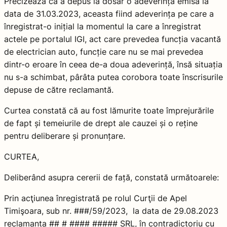
Precizează că a depus la dosar o adeverință emisă la
data de 31.03.2023, aceasta fiind adeverința pe care a
înregistrat-o inițial la momentul la care a înregistrat
actele pe portalul IGI, act care prevedea funcția vacantă
de electrician auto, funcție care nu se mai prevedea
dintr-o eroare în ceea de-a doua adeverință, însă situația
nu s-a schimbat, pârâta putea corobora toate înscrisurile
depuse de către reclamantă.
Curtea constată că au fost lămurite toate împrejurările
de fapt și temeiurile de drept ale cauzei și o reține
pentru deliberare și pronunțare.
CURTEA,
Deliberând asupra cererii de față, constată următoarele:
Prin acţiunea înregistrată pe rolul Curţii de Apel
Timişoara, sub nr. ###/59/2023, la data de 29.08.2023
reclamanta ## # #### ##### SRL, în contradictoriu cu