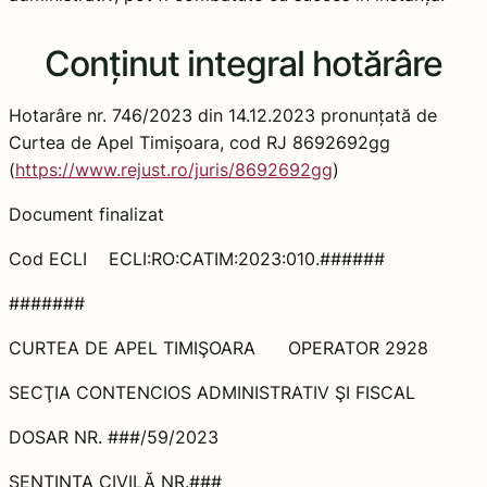
Conținut integral hotărâre
Hotarâre nr. 746/2023 din 14.12.2023 pronunțată de
Curtea de Apel Timișoara, cod RJ 8692692gg
(
https://www.rejust.ro/juris/8692692gg
)
Document finalizat
Cod ECLI ECLI:RO:CATIM:2023:010.######
#######
CURTEA DE APEL TIMIŞOARA OPERATOR 2928
SECŢIA CONTENCIOS ADMINISTRATIV ŞI FISCAL
DOSAR NR. ###/59/2023
SENTINŢA CIVILĂ NR.###