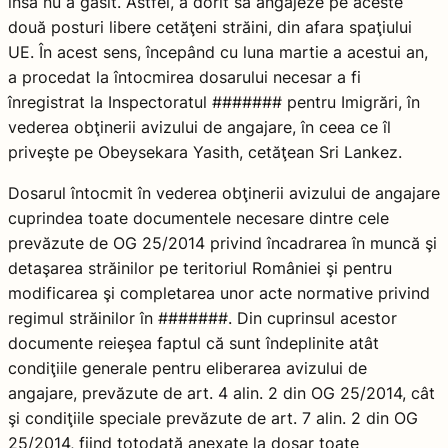
însă nu a găsit. Astfel, a dorit să angajeze pe aceste
două posturi libere cetăţeni străini, din afara spaţiului
UE. În acest sens, începând cu luna martie a acestui an,
a procedat la întocmirea dosarului necesar a fi
înregistrat la Inspectoratul ####### pentru Imigrări, în
vederea obţinerii avizului de angajare, în ceea ce îl
priveşte pe Obeysekara Yasith, cetăţean Sri Lankez.
Dosarul întocmit în vederea obţinerii avizului de angajare
cuprindea toate documentele necesare dintre cele
prevăzute de OG 25/2014 privind încadrarea în muncă şi
detaşarea străinilor pe teritoriul României şi pentru
modificarea şi completarea unor acte normative privind
regimul străinilor în #######. Din cuprinsul acestor
documente reieşea faptul că sunt îndeplinite atât
condiţiile generale pentru eliberarea avizului de
angajare, prevăzute de art. 4 alin. 2 din OG 25/2014, cât
şi condiţiile speciale prevăzute de art. 7 alin. 2 din OG
25/2014, fiind totodată anexate la dosar toate