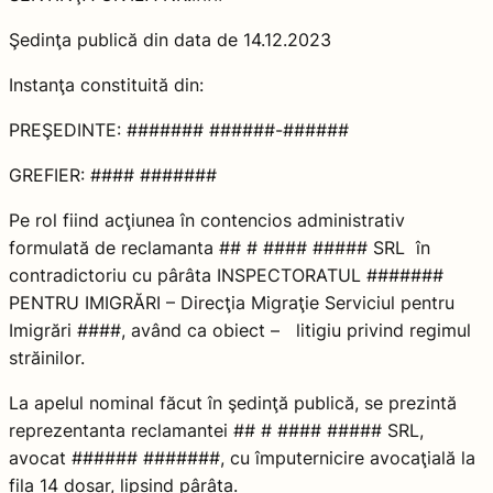
Şedinţa publică din data de 14.12.2023
Instanţa constituită din:
PREŞEDINTE: ####### ######-######
GREFIER: #### #######
Pe rol fiind acţiunea în contencios administrativ
formulată de reclamanta ## # #### ##### SRL în
contradictoriu cu pârâta INSPECTORATUL #######
PENTRU IMIGRĂRI – Direcţia Migraţie Serviciul pentru
Imigrări ####, având ca obiect – litigiu privind regimul
străinilor.
La apelul nominal făcut în şedinţă publică, se prezintă
reprezentanta reclamantei ## # #### ##### SRL,
avocat ###### #######, cu împuternicire avocaţială la
fila 14 dosar, lipsind pârâta.