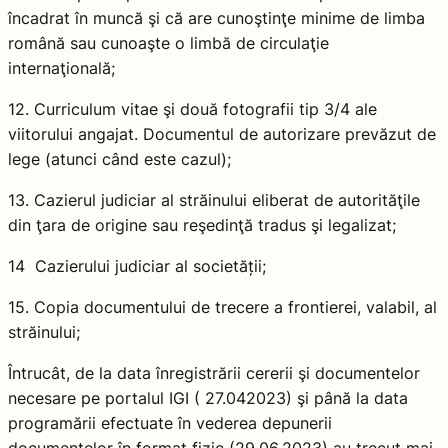
încadrat în muncă şi că are cunoştinţe minime de limba
română sau cunoaşte o limbă de circulaţie
internaţională;
12. Curriculum vitae şi două fotografii tip 3/4 ale
viitorului angajat. Documentul de autorizare prevăzut de
lege (atunci când este cazul);
13. Cazierul judiciar al străinului eliberat de autorităţile
din ţara de origine sau reşedinţă tradus şi legalizat;
14 Cazierului judiciar al societății;
15. Copia documentului de trecere a frontierei, valabil, al
străinului;
Întrucât, de la data înregistrării cererii şi documentelor
necesare pe portalul IGI ( 27.042023) şi până la data
programării efectuate în vederea depunerii
documentelor în format fizic (29.06.2023) au trecut mai