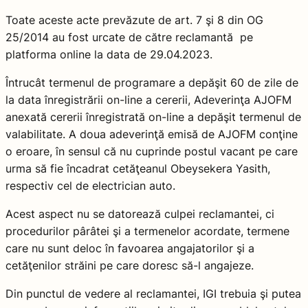
Toate aceste acte prevăzute de art. 7 şi 8 din OG
25/2014 au fost urcate de către reclamantă pe
platforma online la data de 29.04.2023.
Întrucât termenul de programare a depăşit 60 de zile de
la data înregistrării on-line a cererii, Adeverinţa AJOFM
anexată cererii înregistrată on-line a depăşit termenul de
valabilitate. A doua adeverinţă emisă de AJOFM conţine
o eroare, în sensul că nu cuprinde postul vacant pe care
urma să fie încadrat cetăţeanul Obeysekera Yasith,
respectiv cel de electrician auto.
Acest aspect nu se datorează culpei reclamantei, ci
procedurilor pârâtei şi a termenelor acordate, termene
care nu sunt deloc în favoarea angajatorilor şi a
cetăţenilor străini pe care doresc să-l angajeze.
Din punctul de vedere al reclamantei, IGI trebuia şi putea