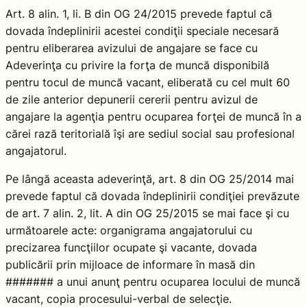
Art. 8 alin. 1, li. B din OG 24/2015 prevede faptul că
dovada îndeplinirii acestei condiţii speciale necesară
pentru eliberarea avizului de angajare se face cu
Adeverinţa cu privire la forţa de muncă disponibilă
pentru tocul de muncă vacant, eliberată cu cel mult 60
de zile anterior depunerii cererii pentru avizul de
angajare la agenţia pentru ocuparea forţei de muncă în a
cărei rază teritorială îşi are sediul social sau profesional
angajatorul.
Pe lângă aceasta adeverinţă, art. 8 din OG 25/2014 mai
prevede faptul că dovada îndeplinirii condiţiei prevăzute
de art. 7 alin. 2, lit. A din OG 25/2015 se mai face şi cu
următoarele acte: organigrama angajatorului cu
precizarea funcţiilor ocupate şi vacante, dovada
publicării prin mijloace de informare în masă din
####### a unui anunţ pentru ocuparea locului de muncă
vacant, copia procesului-verbal de selecţie.