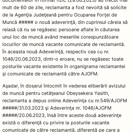
mult de 60 de zile, reclamanta a fost nevoită să solicite
de la Agenţia Judeţeană pentru Ocuparea Forţei de
Muncă ##### o nouă adeverinţă, din cuprinsul căreia să
reiasă că nu se regăsesc persoane aflate în căutarea
unui loc de muncă având meseriile corespunzătoare
locurilor de muncă vacante comunicate de reclamantă.
În aceasta nouă Adeverinţă, respectiv cea cu nr.
1046/20.06.2023, dintr-o eroare, nu se regăsesc toate
posturile vacante existente în organigrama reclamantei
şi comunicate de reclamantă către AJOFM.
Aşadar, în dosarul întocmit în vederea eliberării avizului
de muncă pentru cetăţeanul Obeysekera Yasith,
reclamanta a depus online Adeverinţa cu nr.549/AJOFM
#####/31.03.2023 şi Adeverinţa nr. 1046/AJOFM
#####/20.06.2023, însă între aceste două adeverinţe
există o diferenţă cu privire la posturile vacante
comunicate de către reclamantă, diferenţă pe care a