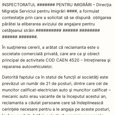
INSPECTORATUL ####### PENTRU IMIGRĂRI – Direcţia
Migraţie Serviciul pentru Imigrări ####, a formulat
contestaţie prin care a solicitat să se dispună obligarea
pârâtei la eliberarea avizului de angajare pentru
cetăţeanul străin ########## ###### ########
###### #######.
În susţinerea cererii, a arătat că reclamanta este o
societate comercială privată, care are ca şi obiect
principal de activitate COD CAEN 4520 – întreținerea şi
repararea autovehiculelor.
Datorită faptului ca în statul de funcţii al societăţi este
prevăzut un număr de 21 de posturi, dintre care cel de
muncitor calificat-electrician auto şi muncitor calificat –
mecanic auto erau vacante de la începutul acestui an,
reclamanta a căutat persoane care să îndeplinească
cerinţele necesare pentru a le angaja pe aceste posturi,