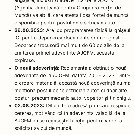
(Agenția Județeană pentru Ocuparea Forței de
Muncă) valabilă, care atesta lipsa forței de muncă
disponibile pentru postul de electrician auto.
29.06.2023:
Are loc programarea fizică la ghișeul
IGI pentru depunerea documentelor în original.
Deoarece trecuseră mai mult de 60 de zile de la
emiterea primei adeverințe AJOFM, aceasta
expirase.
O nouă adeverință:
Reclamanta a obținut o nouă
adeverință de la AJOFM, datată 20.06.2023. Dintr-
o eroare materială, această nouă adeverință nu mai
menționa postul de “electrician auto”, ci doar alte
posturi precum mecanic auto, vopsitor și tinichigiu.
02.08.2023:
IGI emite o adresă prin care respinge
cererea, motivând că în adeverința valabilă de la
AJOFM nu se regăsește funcția pentru care s-a
solicitat avizul de muncă.