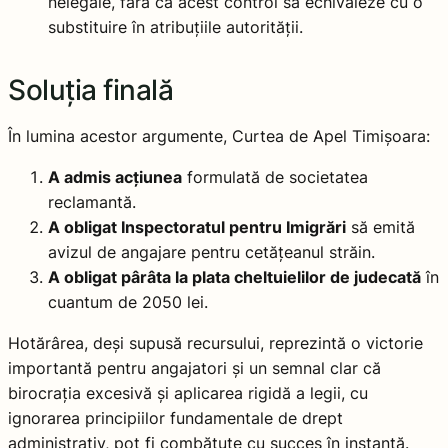
nelegale, fără ca acest control să echivaleze cu o
substituire în atribuțiile autorității.
Soluția finală
În lumina acestor argumente, Curtea de Apel Timișoara:
A admis acțiunea
formulată de societatea
reclamantă.
A obligat Inspectoratul pentru Imigrări
să emită
avizul de angajare pentru cetățeanul străin.
A obligat pârâta la plata cheltuielilor de judecată
în
cuantum de 2050 lei.
Hotărârea, deși supusă recursului, reprezintă o victorie
importantă pentru angajatori și un semnal clar că
birocrația excesivă și aplicarea rigidă a legii, cu
ignorarea principiilor fundamentale de drept
administrativ, pot fi combătute cu succes în instanță.