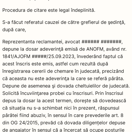
Procedura de citare este legal îndeplinită.
S-a făcut referatul cauzei de către grefierul de şedinţă,
după care,
Reprezentanta reclamantei, avocat ###### #######,
depune la dosar adeverinţă emisă de ANOFM, având nr.
1841/AJOFM #####/25.09.2023, învederând faptul că
acest înscris este emis, astfel cum rezultă după
înregistrarea cererii de chemare în judecată, precizând
că aceasta nu este adeverinţa la care se referă pârâta.
Depune de asemenea şi dovada cheltuielilor de judecată.
Solicită încuviinţarea probei cu înscrisuri. Prin înscrisul
depus la dosar la acest termen, dorește să dovedească
că situația nu s-a schimbat nici în prezent, răspunsul
pârâtei fiind abuziv, în sensul în care prevederile art. 8
din OG 24/2015, prevăd că dovada diligențelor depuse
de angajator în sensul că a încercat să ocupe posturile