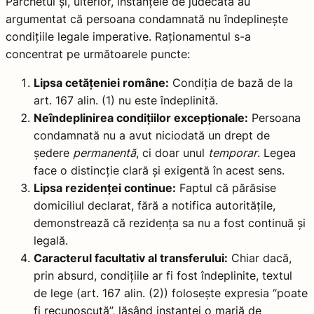
Parchetul și, ulterior, instanțele de judecată au
argumentat că persoana condamnată nu îndeplinește
condițiile legale imperative. Raționamentul s-a
concentrat pe următoarele puncte:
Lipsa cetățeniei române:
Condiția de bază de la
art. 167 alin. (1) nu este îndeplinită.
Neîndeplinirea condițiilor excepționale:
Persoana
condamnată nu a avut niciodată un drept de
ședere
permanentă
, ci doar unul
temporar
. Legea
face o distincție clară și exigentă în acest sens.
Lipsa rezidenței continue:
Faptul că părăsise
domiciliul declarat, fără a notifica autoritățile,
demonstrează că rezidența sa nu a fost continuă și
legală.
Caracterul facultativ al transferului:
Chiar dacă,
prin absurd, condițiile ar fi fost îndeplinite, textul
de lege (art. 167 alin. (2)) folosește expresia “poate
fi recunoscută”, lăsând instanței o marjă de