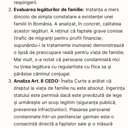
respingerii.
Evaluarea legăturilor de familie:
Instanța a mers
dincolo de simpla constatare a existenței unei
familii în România. A analizat, în concret, calitatea
acestor legături. A reținut că faptele grave comise
(trafic de migranți pentru profit financiar,
supunându-i la tratamente inumane) demonstrează
o lipsă de preocupare reală pentru viața de familie.
Mai mult, s-a notat că persoana condamnată nici
nu ținea legătura cu regularitate cu fiica sa și
părăsise căminul conjugal.
Analiza Art. 8 CEDO:
Înalta Curte a arătat că
dreptul la viața de familie nu este absolut. Ingerința
statului este permisă dacă este prevăzută de lege
și urmărește un scop legitim (siguranța publică,
prevenirea infracțiunilor). Plasarea persoanei
condamnate într-un penitenciar german este o
consecință directă a faptelor sale și o măsură