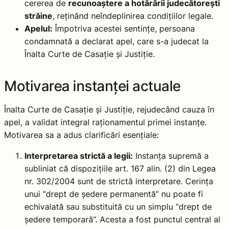
cererea de
recunoaștere a hotărârii judecătorești
străine
, reținând neîndeplinirea condițiilor legale.
Apelul:
Împotriva acestei sentințe, persoana
condamnată a declarat apel, care s-a judecat la
Înalta Curte de Casație și Justiție.
Motivarea instanței actuale
Înalta Curte de Casație și Justiție, rejudecând cauza în
apel, a validat integral raționamentul primei instanțe.
Motivarea sa a adus clarificări esențiale:
Interpretarea strictă a legii:
Instanța supremă a
subliniat că dispozițiile art. 167 alin. (2) din Legea
nr. 302/2004 sunt de strictă interpretare. Cerința
unui “drept de ședere permanentă” nu poate fi
echivalată sau substituită cu un simplu “drept de
ședere temporară”. Acesta a fost punctul central al