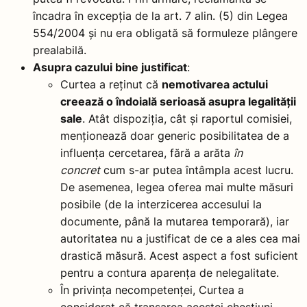
încadra în excepția de la art. 7 alin. (5) din Legea
554/2004 și nu era obligată să formuleze plângere
prealabilă.
Asupra cazului bine justificat
:
Curtea a reținut că
nemotivarea actului
creează o îndoială serioasă asupra legalității
sale
. Atât dispoziția, cât și raportul comisiei,
menționează doar generic posibilitatea de a
influența cercetarea, fără a arăta
în
concret
cum s-ar putea întâmpla acest lucru.
De asemenea, legea oferea mai multe măsuri
posibile (de la interzicerea accesului la
documente, până la mutarea temporară), iar
autoritatea nu a justificat de ce a ales cea mai
drastică măsură. Acest aspect a fost suficient
pentru a contura aparența de nelegalitate.
În privința necompetenței, Curtea a
considerat că tranșarea acestei chestiuni