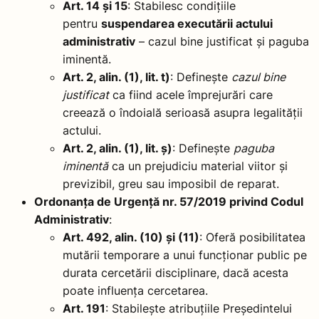
Art. 14 și 15
: Stabilesc condițiile
pentru
suspendarea executării actului
administrativ
– cazul bine justificat și paguba
iminentă.
Art. 2, alin. (1), lit. t)
: Definește
cazul bine
justificat
ca fiind acele împrejurări care
creează o îndoială serioasă asupra legalității
actului.
Art. 2, alin. (1), lit. ș)
: Definește
paguba
iminentă
ca un prejudiciu material viitor și
previzibil, greu sau imposibil de reparat.
Ordonanța de Urgență nr. 57/2019 privind Codul
Administrativ
:
Art. 492, alin. (10) și (11)
: Oferă posibilitatea
mutării temporare a unui funcționar public pe
durata cercetării disciplinare, dacă acesta
poate influența cercetarea.
Art. 191
: Stabilește atribuțiile Președintelui