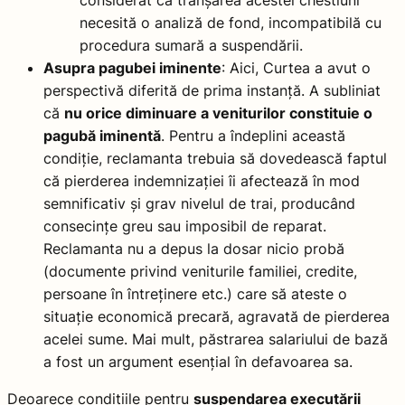
necesită o analiză de fond, incompatibilă cu
procedura sumară a suspendării.
Asupra pagubei iminente
: Aici, Curtea a avut o
perspectivă diferită de prima instanță. A subliniat
că
nu orice diminuare a veniturilor constituie o
pagubă iminentă
. Pentru a îndeplini această
condiție, reclamanta trebuia să dovedească faptul
că pierderea indemnizației îi afectează în mod
semnificativ și grav nivelul de trai, producând
consecințe greu sau imposibil de reparat.
Reclamanta nu a depus la dosar nicio probă
(documente privind veniturile familiei, credite,
persoane în întreținere etc.) care să ateste o
situație economică precară, agravată de pierderea
acelei sume. Mai mult, păstrarea salariului de bază
a fost un argument esențial în defavoarea sa.
Deoarece condițiile pentru
suspendarea executării