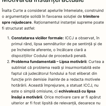
Înalta Curte a considerat apelurile întemeiate, construind
o argumentație solidă în favoarea soluției de
trimitere
spre rejudecare
. Raționamentul instanței supreme poate
fi structurat astfel:
Constatarea viciilor formale:
ICCJ a observat, în
primul rând, lipsa semnăturilor de pe sentință și de
pe încheierile aferente, o încălcare clară a
dispozițiilor Codului de procedură penală.
Problema fundamentală – Lipsa motivării:
Curtea a
subliniat că problema reală și insurmontabilă este
faptul că judecătorul fondului a fost eliberat din
funcție prin demisie
înainte
de a redacta motivele
hotărârii. Această împrejurare, a statuat ICCJ, nu
este o simplă omisiune, ci
echivalează cu lipsa
însăși a motivării
. Orice motivare care ar fi apărut
ulterior ar fi fost lipsită de relevanță, deoarece nu