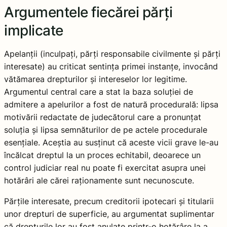
Argumentele fiecărei părți
implicate
Apelanții (inculpați, părți responsabile civilmente și părți
interesate) au criticat sentința primei instanțe, invocând
vătămarea drepturilor și intereselor lor legitime.
Argumentul central care a stat la baza soluției de
admitere a apelurilor a fost de natură procedurală: lipsa
motivării redactate de judecătorul care a pronunțat
soluția și lipsa semnăturilor de pe actele procedurale
esențiale. Aceștia au susținut că aceste vicii grave le-au
încălcat dreptul la un proces echitabil, deoarece un
control judiciar real nu poate fi exercitat asupra unei
hotărâri ale cărei raționamente sunt necunoscute.
Părțile interesate, precum creditorii ipotecari și titularii
unor drepturi de superficie, au argumentat suplimentar
că drepturile lor au fost anulate printr-o hotărâre la a