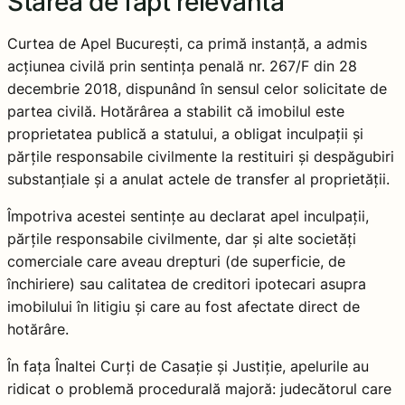
Starea de fapt relevantă
Curtea de Apel București, ca primă instanță, a admis
acțiunea civilă prin sentința penală nr. 267/F din 28
decembrie 2018, dispunând în sensul celor solicitate de
partea civilă. Hotărârea a stabilit că imobilul este
proprietatea publică a statului, a obligat inculpații și
părțile responsabile civilmente la restituiri și despăgubiri
substanțiale și a anulat actele de transfer al proprietății.
Împotriva acestei sentințe au declarat apel inculpații,
părțile responsabile civilmente, dar și alte societăți
comerciale care aveau drepturi (de superficie, de
închiriere) sau calitatea de creditori ipotecari asupra
imobilului în litigiu și care au fost afectate direct de
hotărâre.
În fața Înaltei Curți de Casație și Justiție, apelurile au
ridicat o problemă procedurală majoră: judecătorul care