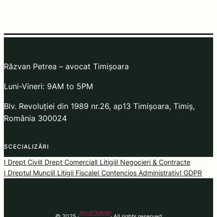
Răzvan Petrea – avocat Timișoara
Luni-Vineri: 9AM to 5PM
Blv. Revoluției din 1989 nr.26, ap13 Timișoara, Timiș,
România 300024
SCECIALIZĂRI
I Drept Civil
I Drept Comercial
I Litigii
I Negocieri & Contracte
I Dreptul Muncii
I Litigii Fiscale
I Contencios Administrativ
I GDPR
Avocat Timisoara
© 2025 ·
· All rights reserved