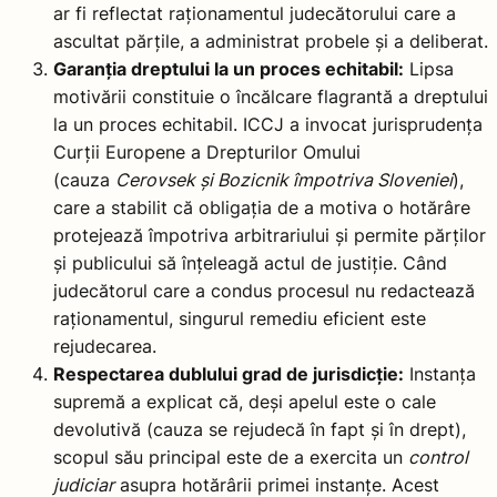
ar fi reflectat raționamentul judecătorului care a
ascultat părțile, a administrat probele și a deliberat.
Garanția dreptului la un proces echitabil:
Lipsa
motivării constituie o încălcare flagrantă a dreptului
la un proces echitabil. ICCJ a invocat jurisprudența
Curții Europene a Drepturilor Omului
(cauza
Cerovsek și Bozicnik împotriva Sloveniei
),
care a stabilit că obligația de a motiva o hotărâre
protejează împotriva arbitrariului și permite părților
și publicului să înțeleagă actul de justiție. Când
judecătorul care a condus procesul nu redactează
raționamentul, singurul remediu eficient este
rejudecarea.
Respectarea dublului grad de jurisdicție:
Instanța
supremă a explicat că, deși apelul este o cale
devolutivă (cauza se rejudecă în fapt și în drept),
scopul său principal este de a exercita un
control
judiciar
asupra hotărârii primei instanțe. Acest